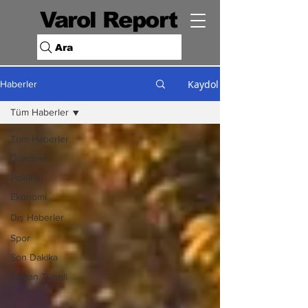
Varol Report
Ara
Kaydol
Haberler
Tüm Haberler
Tüm Haberler
Gündem
Politika
Ekonomi
Dış Haberler
Spor
Son Dakika
Zaman Tüneli