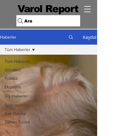
Varol Report
Ara
Kaydol
Haberler
Tüm Haberler
Tüm Haberler
Gündem
Politika
Ekonomi
Dış Haberler
Spor
Son Dakika
Zaman Tüneli