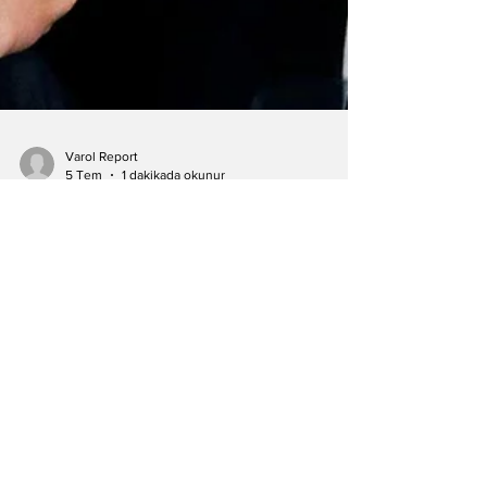
Varol Report
5 Tem
1 dakikada okunur
Trump: Netanyahu
Beyaz Saray'da
Görüşme Talep Etti
Trump, Netanyahu'nun Beyaz Saray'da
görüşme talep ettiğini açıkladı. İran'la