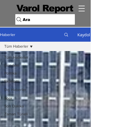
Varol Report
Ara
Kaydol
Haberler
Tüm Haberler
Tüm Haberler
Gündem
Politika
Ekonomi
Dış Haberler
Spor
Son Dakika
Zaman Tüneli