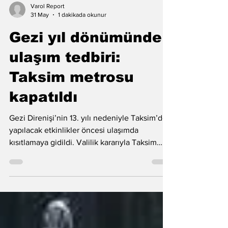
Varol Report
31 May
1 dakikada okunur
Gezi yıl dönümünde
ulaşım tedbiri:
Taksim metrosu
kapatıldı
Gezi Direnişi’nin 13. yılı nedeniyle Taksim’de
yapılacak etkinlikler öncesi ulaşımda
kısıtlamaya gidildi. Valilik kararıyla Taksim
Metro İstasyonu, füniküler ve teleferik hatları
geçici olarak kapatılırken, metro seferlerinin
Taksim’de durmadan devam edeceği
açıklandı. Şişhane İstasyonu’nun İstiklal
Caddesi çıkışı da yolcu kullanımına kapatıldı.