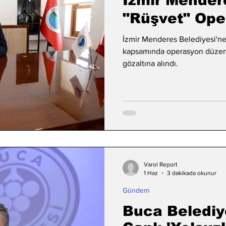
İzmir Mender
"Rüşvet" Op
İzmir Menderes Belediyesi'ne 
kapsamında operasyon düzenle
gözaltına alındı.
Varol Report
1 Haz
3 dakikada okunur
Gündem
Buca Belediy