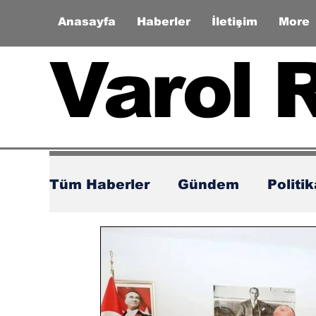
Anasayfa
Haberler
İletişim
More
Varol 
Tüm Haberler
Gündem
Politi
Zaman Tüneli