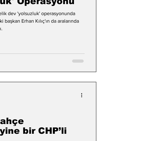
zluk' Operasyonu
elik dev 'yolsuzluk' operasyonunda
başkan Erhan Kılıç'ın da aralarında
ı.
bahçe
yine bir CHP’li