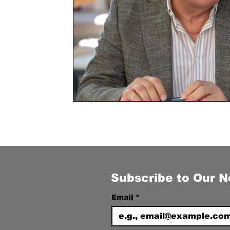
Subscribe to Our N
Email
*