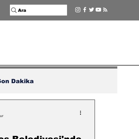
Ara
Son Dakika
ur