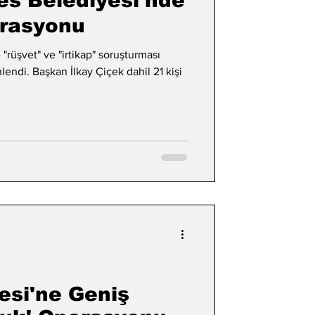
es Belediyesi'nde
erasyonu
"rüşvet" ve "irtikap" soruşturması
ndi. Başkan İlkay Çiçek dahil 21 kişi
esi'ne Geniş