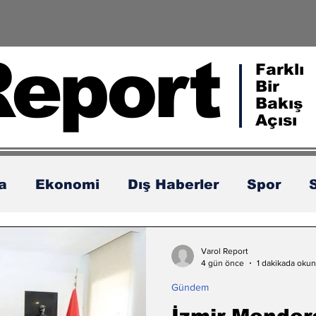
Report
Farklı
Bir
Bakış
Açısı
ka
Ekonomi
Dış Haberler
Spor
Varol Report
4 gün önce
1 dakikada okun
Gündem