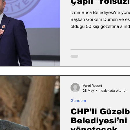
Çaplı 'Yolsu
İzmir Buca Belediyesi'ne yön
Başkan Görkem Duman ve eski 
olduğu 50 kişi gözaltına alınd
Varol Report
28 May
1 dakikada okunur
Gündem
CHP’li Güzel
Belediyesi’ni 
yönetecek