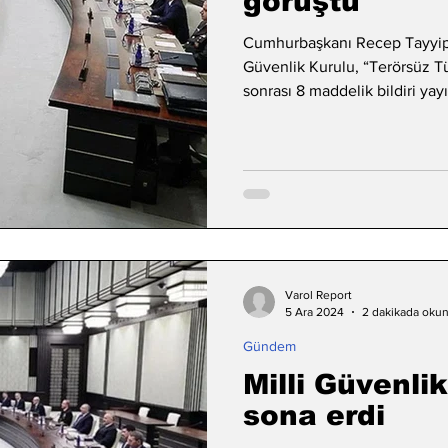
görüştü
Cumhurbaşkanı Recep Tayyip 
Güvenlik Kurulu, “Terörsüz Tü
sonrası 8 maddelik bildiri yay
Varol Report
5 Ara 2024
2 dakikada oku
Gündem
Milli Güvenlik
sona erdi