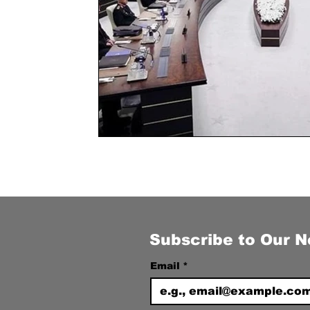
Subscribe to Our N
Email
*