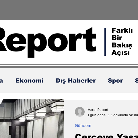
Report
Farklı
Bir
Bakış
Açısı
ka
Ekonomi
Dış Haberler
Spor
Varol Report
1 gün önce
1 dakikada okun
Gündem
Çerçeve Yasa