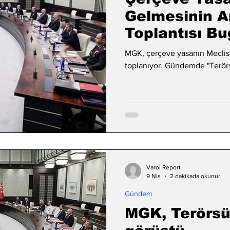
Gelmesinin A
Toplantısı B
MGK, çerçeve yasanın Meclis'
toplanıyor. Gündemde "Terörsü
Varol Report
9 Nis
2 dakikada okunur
Gündem
MGK, Terörsü