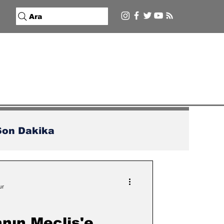
Ara
Son Dakika
ur
nın Meclis'e