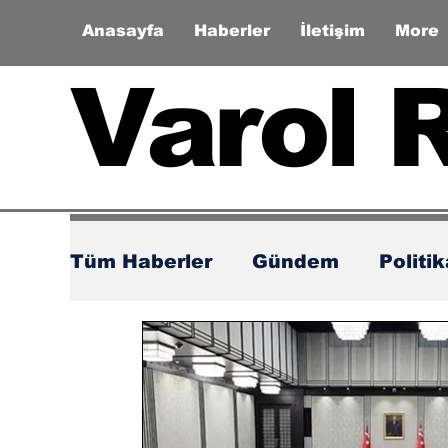
Anasayfa
Haberler
İletişim
More
Varol 
Tüm Haberler
Gündem
Politi
Zaman Tüneli