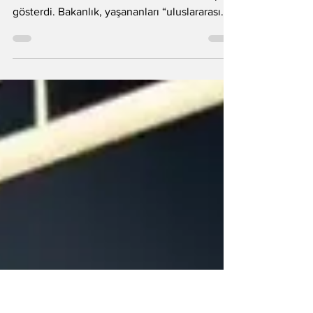
MSB, Gazze’ye insani yardım taşıyan Küresel
Sumud Filosu’na İsrail’in müdahalesine tepki
gösterdi. Bakanlık, yaşananları “uluslararası
sularda korsanlık” olarak nitelendirdi.