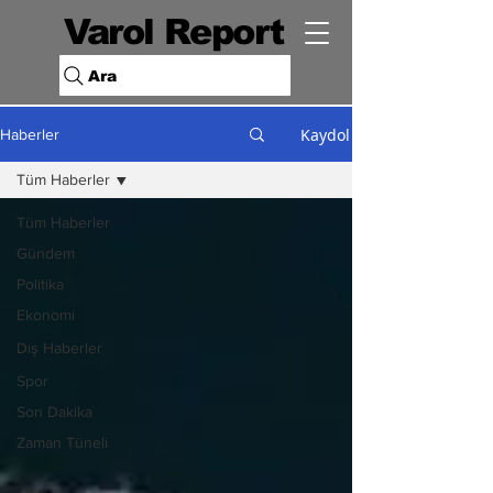
Varol Report
Ara
Kaydol
Haberler
Tüm Haberler
Tüm Haberler
Gündem
Politika
Ekonomi
Dış Haberler
Spor
Son Dakika
Zaman Tüneli