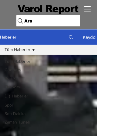
Varol Report
Ara
Kaydol
Haberler
Tüm Haberler
Tüm Haberler
Gündem
Politika
Ekonomi
Dış Haberler
Spor
Son Dakika
Zaman Tüneli