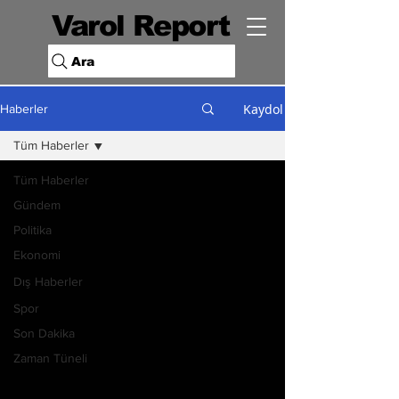
Varol Report
Ara
Kaydol
Haberler
Tüm Haberler
Tüm Haberler
Gündem
Politika
Ekonomi
Dış Haberler
Spor
Son Dakika
Zaman Tüneli