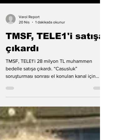
Varol Report
20 Nis
1 dakikada okunur
TMSF, TELE1'i satışa
çıkardı
TMSF, TELE1’i 28 milyon TL muhammen
bedelle satışa çıkardı. “Casusluk”
soruşturması sonrası el konulan kanal için
ihale 17 Haziran’da yapılacak.