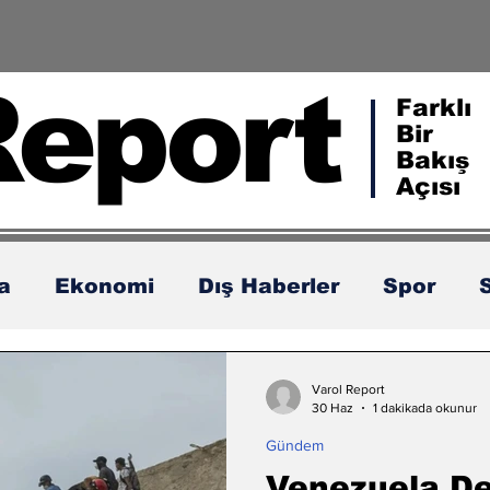
Report
Farklı
Bir
Bakış
Açısı
ka
Ekonomi
Dış Haberler
Spor
Varol Report
30 Haz
1 dakikada okunur
Gündem
Venezuela D