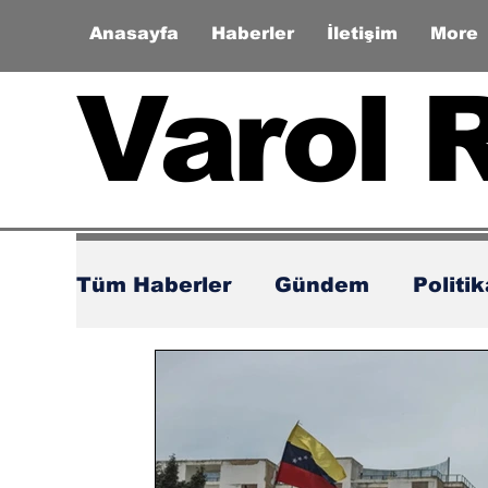
Anasayfa
Haberler
İletişim
More
Varol 
Tüm Haberler
Gündem
Politi
Zaman Tüneli