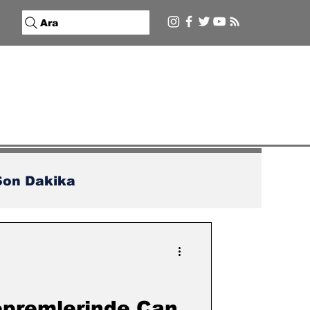
Ara
Son Dakika
epremlerinde Can