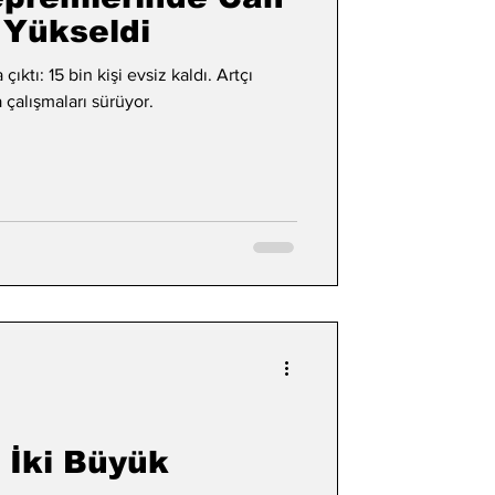
 Yükseldi
ıktı: 15 bin kişi evsiz kaldı. Artçı
a çalışmaları sürüyor.
 İki Büyük