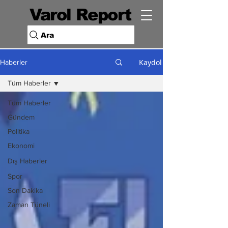
Varol Report
Ara
Kaydol
Haberler
Tüm Haberler
Tüm Haberler
Gündem
Politika
Ekonomi
Dış Haberler
Spor
Son Dakika
Zaman Tüneli