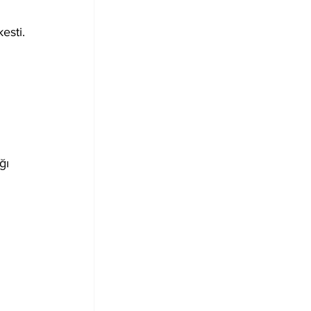
esti.
ğı 
 
 