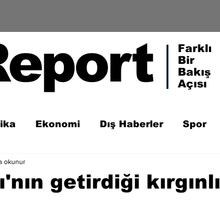
Report
Farklı
Bir
Bakış
Açısı
tika
Ekonomi
Dış Haberler
Spor
a okunur
'nın getirdiği kırgınl