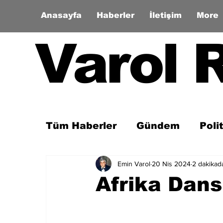
Anasayfa
Haberler
İletişim
More
Varol 
Tüm Haberler
Gündem
Poli
Emin Varol
20 Nis 2024
2 dakikad
Son Dakika
Zaman Tüneli
Afrika Dansı