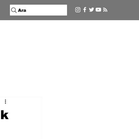
Ara
ık