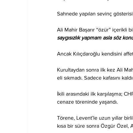
Sahnede yapılan sevinç gösterisi
Ali Mahir Başarır “özür” içerikli b
saygısızlık yapmam asla söz konu
Ancak Kılıçdaroğlu kendisini affe
Kurultaydan sonra ilk kez Ali Mahi
eli sıkmadı. Sadece kafasını kald
İkili arasındaki ilk karşılaşma;
cenaze töreninde yaşandı.
Törene, Levent’le uzun yıllar birl
kısa bir süre sonra Özgür Özel, Al