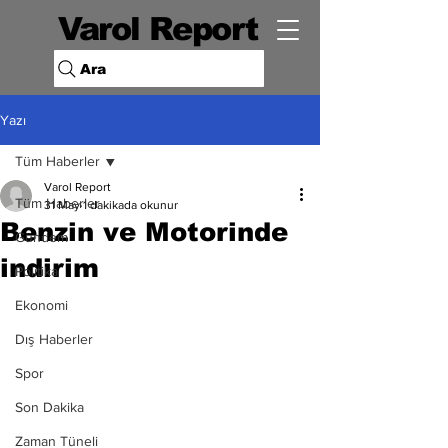
Varol Report
Ara
Yazı
Tüm Haberler
Varol Report
Tüm Haberler
31 May
1 dakikada okunur
Benzin ve Motorinde
Gündem
indirim
Politika
Ekonomi
Dış Haberler
Spor
Son Dakika
Zaman Tüneli