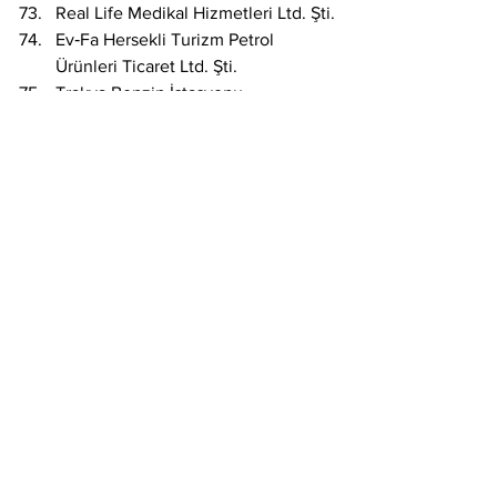
Real Life Medikal Hizmetleri Ltd. Şti.
Ev‑Fa Hersekli Turizm Petrol 
Ürünleri Ticaret Ltd. Şti.
Trakya Benzin İstasyonu 
İşletmeciliği A.Ş.
Kırklareli Akaryakıt İstasyon 
İşletmeciliği A.Ş.
Trakya Holding A.Ş.
Pusula Benzin İstasyonu 
İşletmeciliği A.Ş.
Demir Benzin İstasyonu 
İşletmeciliği A.Ş.
Galata Benzin İstasyon İşletmeciliği 
A.Ş.
İstanbul Benzin İstasyon 
İşletmeciliği A.Ş.
Hedef Benzin İstasyon İşletmeciliği 
A.Ş.
Nergis Benzin İstasyon İşletmeciliği 