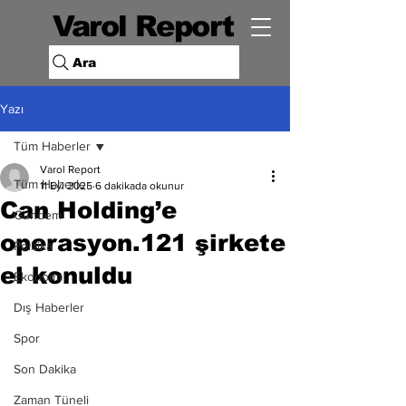
Varol Report
Ara
Yazı
Tüm Haberler
Varol Report
Tüm Haberler
11 Eyl 2025
6 dakikada okunur
Can Holding’e
Gündem
operasyon.121 şirkete
Politika
el konuldu
Ekonomi
Dış Haberler
Spor
Son Dakika
Zaman Tüneli