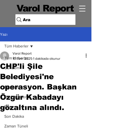
Varol Report
Ara
Yazı
Tüm Haberler
Varol Report
Tüm Haberler
10 Tem 2025
1 dakikada okunur
CHP'li Şile
Gündem
Belediyesi'ne
Politika
operasyon. Başkan
Ekonomi
Özgür Kabadayı
Dış Haberler
gözaltına alındı.
Spor
Son Dakika
Zaman Tüneli