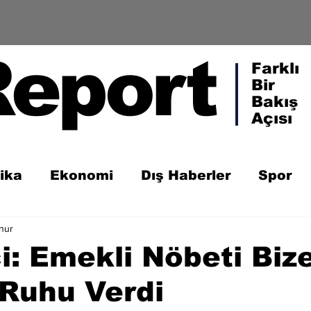
Report
Farklı
Bir
Bakış
Açısı
tika
Ekonomi
Dış Haberler
Spor
nur
ci: Emekli Nöbeti Biz
Ruhu Verdi