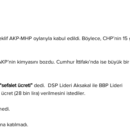
teklif AKP-MHP oylarıyla kabul edildi. Böylece, CHP’nin 15
 AKP’nin kimyasını bozdu. Cumhur İttifakı’nda ise büyük bir
“sefalet ücreti”
 dedi.  DSP Lideri Aksakal ile BBP Lideri 
cret (28 bin lira) verilmesini istediler.
medi.
ına katılmadı.