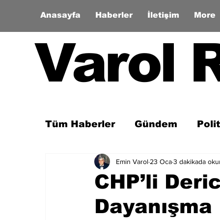
Anasayfa
Haberler
İletişim
More
Varol 
Tüm Haberler
Gündem
Poli
Emin Varol
23 Oca
3 dakikada oku
Son Dakika
Zaman Tüneli
CHP’li Deri
Dayanışma 