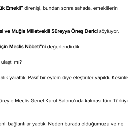
ük Emekli”
 direnişi, bundan sonra sahada, emeklilerin 
si ve Muğla Milletvekili Süreyya Öneş Derici
 söylüyor.
için Meclis Nöbeti”ni 
değerlendirdik.
ulaştı mı?
ık yarattık. Pasif bir eylem diye eleştiriler yapıldı. Kesinlik
t süreyle Meclis Genel Kurul Salonu’nda kalması tüm Türkiy
canlı bağlantılar yaptık. Neden burada olduğumuzu ve ne 