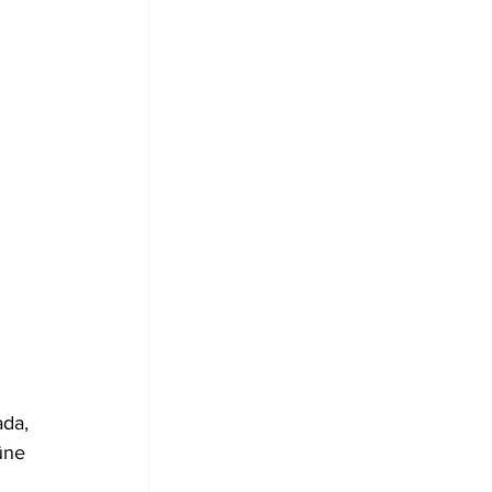
da, 
üne 