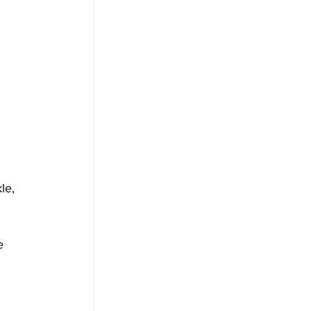
le, 
e 