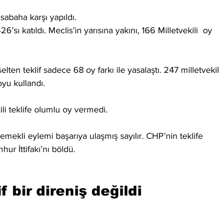
sabaha karşı yapıldı. 
sı katıldı. Meclis’in yarısına yakını, 166 Milletvekili  oy 
lten teklif sadece 68 oy farkı ile yasalaştı. 247 milletvekil
oyu kullandı.
ili teklife olumlu oy vermedi.
kli eylemi başarıya ulaşmış sayılır. CHP’nin teklife 
ur İttifakı’nı böldü.
f bir direniş değildi