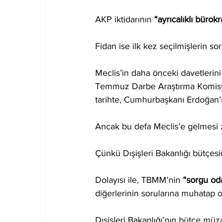
AKP iktidarının 
“ayrıcalıklı bürokr
Fidan ise ilk kez seçilmişlerin sor
Meclis’in daha önceki davetlerini
Temmuz Darbe Araştırma Komisy
tarihte, Cumhurbaşkanı Erdoğan’ı
Ancak bu defa Meclis’e gelmesi 
Çünkü Dışişleri Bakanlığı bütçes
Dolayısı ile, TBMM’nin 
“sorgu od
diğerlerinin sorularına muhatap 
Dışişleri Bakanlığı’nın bütçe müza