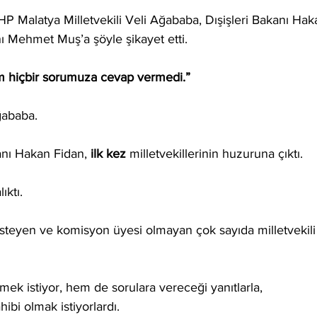
P Malatya Milletvekili Veli Ağababa, Dışişleri Bakanı Hak
ı Mehmet Muş’a şöyle şikayet etti.
m hiçbir sorumuza cevap vermedi.”
ğababa. 
anı Hakan Fidan, 
ilk kez 
milletvekillerinin huzuruna çıktı. 
ktı.
steyen ve komisyon üyesi olmayan çok sayıda milletvekili
k istiyor, hem de sorulara vereceği yanıtlarla, 
ahibi olmak
istiyorlardı.