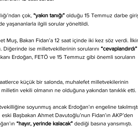
lığı’ndan çok, 
“yakın tanığı”
 olduğu 15 Temmuz darbe giriş
aşananlarla ilgili sorular yöneltildi.
uş, Bakan Fidan’a 12 saat içinde iki kez söz verdi. İlki
Diğerinde ise milletvekillerinin sorularını 
“cevaplandırdı”
anı Erdoğan, FETÖ ve 15 Temmuz gibi önemli soruların 
aatlerce küçük bir salonda, muhalefet milletvekilerinin 
 ve milletin vekili olmanın ne olduğuna yakından tanıklık etti.
vekilliğine soyunmuş ancak Erdoğan’ın engeline takılmıştı
n eski Başbakan Ahmet Davutoğlu’nun Fidan’ın AKP’den 
oğan’ın 
“hayır, yerinde kalacak”
 dediği basına yansımıştı.