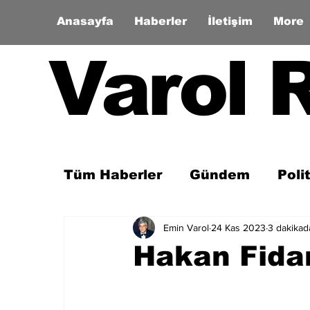
Anasayfa
Haberler
İletişim
More
Varol 
Tüm Haberler
Gündem
Poli
Emin Varol
24 Kas 2023
3 dakikad
Son Dakika
Zaman Tüneli
Hakan Fidan