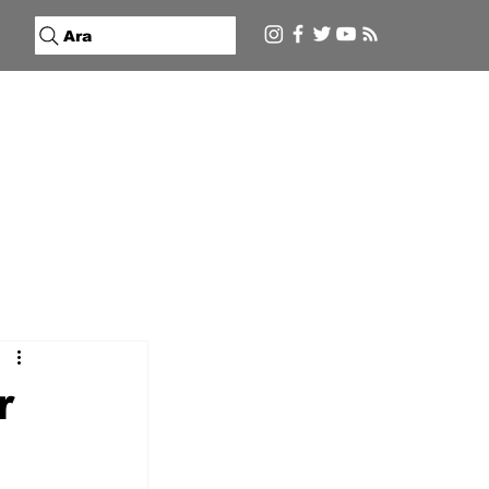
Ara
r