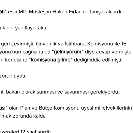
atı”
 eski MİT Müsteşarı Hakan Fidan ile tanışacaklardı.
ularını yanıtlayacaktı. 
 geri çevirmişti. Güvenlik ve İstihbarat Komisyonu ile 15 
onu’nun çağrısına da 
“gelmiyorum” 
diye cevap vermişti
. 
n kendisine “
komisyona gitme” 
dediği iddia edilmişti. 
zorunluydu.
ini, bakan olarak sunması ve savunması gerekiyordu. 
ası”
 olan Plan ve Bütçe Komisyonu üyesi milletvekillerinin
olmak zorunda kaldı.
kereleri 12 saat sürdü. 