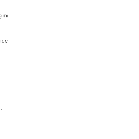
imi 
nde 
.