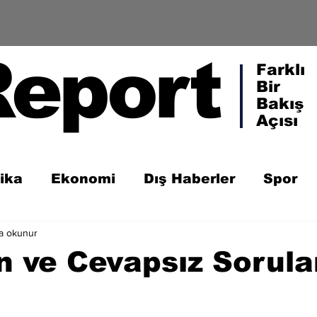
Report
Farklı
Bir
Bakış
Açısı
tika
Ekonomi
Dış Haberler
Spor
a okunur
 ve Cevapsız Sorula