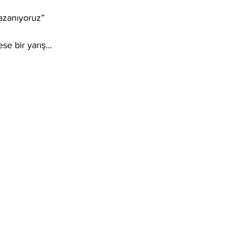
kazanıyoruz”
se bir yarış… 