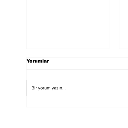
Yorumlar
Bir yorum yazın...
Kuşadası Belediyesi'ne
Üçüncü Dalga "Rüşvet"
Operasyonu