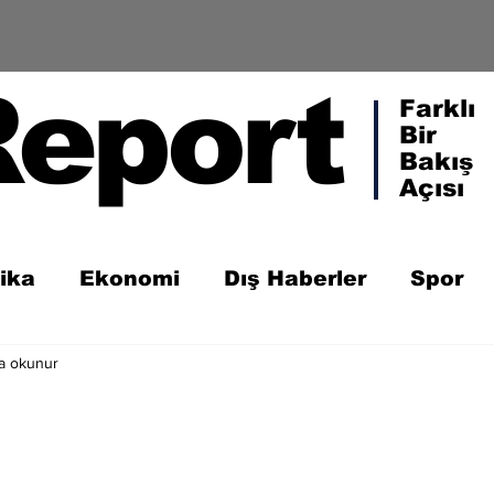
Report
Farklı
Bir
Bakış
Açısı
tika
Ekonomi
Dış Haberler
Spor
da okunur