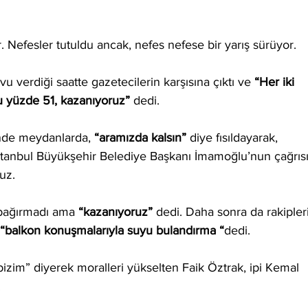
 Nefesler tutuldu ancak, nefes nefese bir yarış sürüyor.
verdiği saatte gazetecilerin karşısına çıktı ve 
“Her iki 
lu yüzde 51, kazanıyoruz” 
dedi.
inde meydanlarda, 
“aramızda kalsın”
 diye fısıldayarak, 
stanbul Büyükşehir Belediye Başkanı İmamoğlu’nun çağrısı
uz.
bağırmadı ama 
“kazanıyoruz”
 dedi. Daha sonra da rakipleri
“balkon konuşmalarıyla suyu bulandırma “
dedi.
izim” diyerek moralleri yükselten Faik Öztrak, ipi Kemal 
.