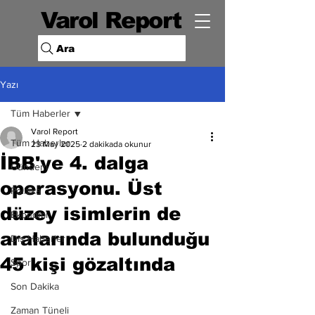
Varol Report
Ara
Yazı
Tüm Haberler
Varol Report
Tüm Haberler
23 May 2025
2 dakikada okunur
İBB'ye 4. dalga
Gündem
operasyonu. Üst
Politika
düzey isimlerin de
Ekonomi
aralarında bulunduğu
Dış Haberler
45 kişi gözaltında
Spor
Son Dakika
Zaman Tüneli