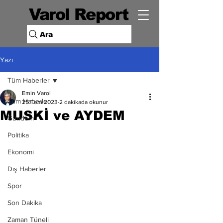
Varol Report
Ara
Yazı
Tüm Haberler
Emin Varol
Tüm Haberler
25 Tem 2023
2 dakikada okunur
MUSKİ ve AYDEM
Gündem
Politika
Ekonomi
Dış Haberler
Spor
Son Dakika
Zaman Tüneli