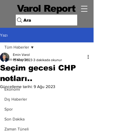
Varol Report
Ara
Yazı
Tüm Haberler
Emin Varol
Tüm Haberler
15 May 2023
3 dakikada okunur
Seçim gecesi CHP
Gündem
notları..
Politika
Güncelleme tarihi:
9 Ağu 2023
Ekonomi
Dış Haberler
Spor
Son Dakika
Zaman Tüneli