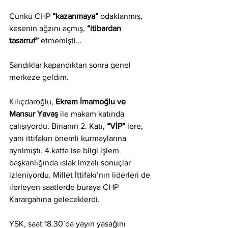
Çünkü CHP 
“kazanmaya” 
odaklanmış, 
kesenin ağzını açmış, 
“itibardan 
tasarruf” 
etmemişti…
Sandıklar kapandıktan sonra genel 
merkeze geldim.
Kılıçdaroğlu, 
Ekrem İmamoğlu ve 
Mansur Yavaş
 ile makam katında 
çalışıyordu. Binanın 2. Katı, 
“VİP” 
lere, 
yani ittifakın önemli kurmaylarına 
ayrılmıştı. 4.katta ise bilgi işlem 
başkanlığında ıslak imzalı sonuçlar 
izleniyordu. Millet İttifakı’nın liderleri de 
ilerleyen saatlerde buraya CHP 
Karargahına geleceklerdi.
YSK, saat 18.30’da yayın yasağını 