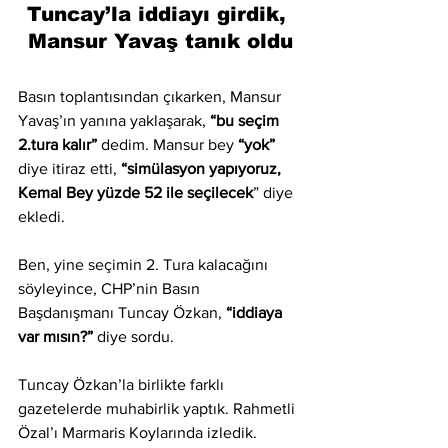
Tuncay’la iddiayı girdik, 
Mansur Yavaş tanık oldu
Basın toplantısından çıkarken, Mansur 
Yavaş’ın yanına yaklaşarak, 
“bu seçim 
2.tura kalır”
 dedim. Mansur bey 
“yok”
diye itiraz etti,
 “simülasyon yapıyoruz, 
Kemal Bey yüzde 52 ile seçilecek
” diye 
ekledi.
Ben, yine seçimin 2. Tura kalacağını 
söyleyince, CHP’nin Basın 
Başdanışmanı Tuncay Özkan, 
“iddiaya 
var mısın?” 
diye sordu. 
Tuncay Özkan’la birlikte farklı 
gazetelerde muhabirlik yaptık. Rahmetli 
Özal’ı Marmaris Koylarında izledik. 