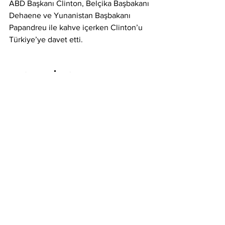
ABD Başkanı Clinton, Belçika Başbakanı 
Dehaene ve Yunanistan Başbakanı 
Papandreu ile kahve içerken Clinton’u 
Türkiye’ye davet etti.
Çiller, İttifakı eleştirdi…
Başbakan Tansu Çiller zirvede yaptığı 
konuşmada, “Bosna’da süregelen 
çatışmalar ve yaşanmakta olan insanlık 
dramı karşısında ittifakın yetersiz 
kaldığını” vurguladı.
Sırpların havadan bombalanmasını 
isteyen Çiller, yeni Bosnaların meydana 
gelmemesi için “NATO, Bosna’da 
gereğini yapmalıdır” dedi. Tansu hanım, 
“ya masumları koruyacağız ya da silah 