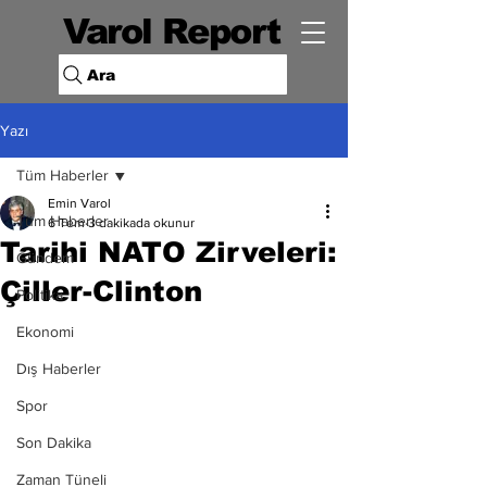
Varol Report
Ara
Yazı
Tüm Haberler
Emin Varol
Tüm Haberler
6 Tem
3 dakikada okunur
Tarihi NATO Zirveleri:
Gündem
Çiller-Clinton
Politika
Ekonomi
Dış Haberler
Spor
Son Dakika
Zaman Tüneli