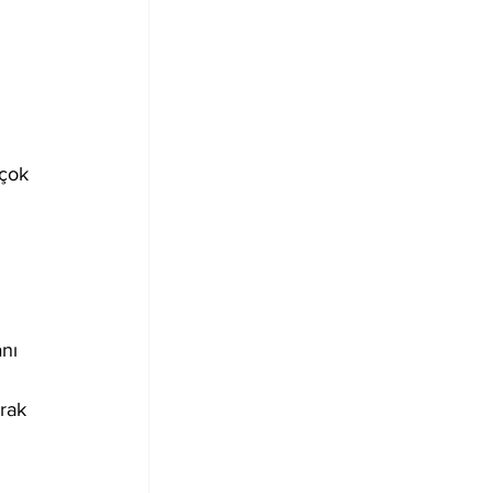
çok 
nı 
rak 
 