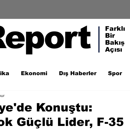
Report
Farklı
Bir
Bakış
Açısı
tika
Ekonomi
Dış Haberler
Spor
nur
ye'de Konuştu:
k Güçlü Lider, F-35