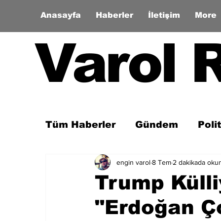
Anasayfa
Haberler
İletişim
More
Varol 
Tüm Haberler
Gündem
Poli
engin varol
8 Tem
2 dakikada oku
Son Dakika
Zaman Tüneli
Trump Külli
"Erdoğan Ço