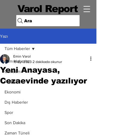
Varol Report
Ara
Yazı
Tüm Haberler
Emin Varol
Tüm Haberler
19 Eyl 2023
2 dakikada okunur
Yeni Anayasa,
Gündem
Cezaevinde yazılıyor
Politika
Ekonomi
Dış Haberler
Spor
Son Dakika
Zaman Tüneli