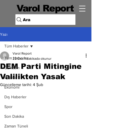
Varol Report
Ara
Yazı
Tüm Haberler
Varol Report
Tüm Haberler
22 Oca
1 dakikada okunur
DEM Parti Mitingine
Gündem
Valilikten Yasak
Politika
Güncelleme tarihi:
4 Şub
Ekonomi
Dış Haberler
Spor
Son Dakika
Zaman Tüneli