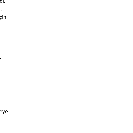
ı, 
, 
çin 
.
eye 