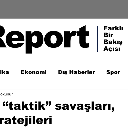
Report
Farklı
Bir
Bakış
Açısı
tika
Ekonomi
Dış Haberler
Spor
 okunur
“taktik” savaşları,
atejileri