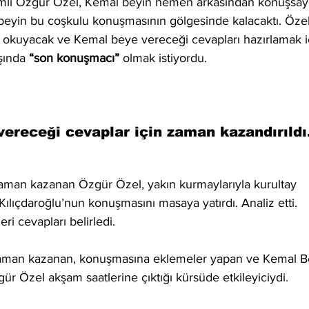
mli Özgür Özel, Kemal beyin hemen arkasından konuşsayd
beyin bu coşkulu konuşmasının gölgesinde kalacaktı. Özel
 okuyacak ve Kemal beye vereceği cevapları hazırlamak i
şında 
“son konuşmacı”
 olmak istiyordu.
ereceği cevaplar için zaman kazandırıldı
aman kazanan Özgür Özel, yakın kurmaylarıyla kurultay 
Kılıçdaroğlu’nun konuşmasını masaya yatırdı. Analiz etti. 
ri cevapları belirledi.
aman kazanan, konuşmasına eklemeler yapan ve Kemal B
ür Özel akşam saatlerine çıktığı kürsüde etkileyiciydi. 