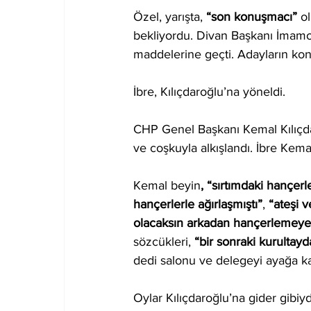
Özel, yarışta, 
“son konuşmacı”
 o
bekliyordu. Divan Başkanı İmam
maddelerine geçti. Adayların konu
İbre, Kılıçdaroğlu’na yöneldi.
CHP Genel Başkanı Kemal Kılıçda
ve coşkuyla alkışlandı. İbre Kema
Kemal beyin
, “sırtımdaki hançer
hançerlerle ağırlaşmıştı”
, 
“ateşi 
olacaksın arkadan hançerlemeye
sözcükleri, 
“bir sonraki kurultay
dedi salonu ve delegeyi ayağa kal
Oylar Kılıçdaroğlu’na gider gibiyd