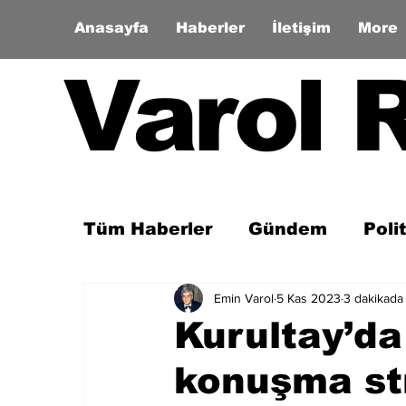
Anasayfa
Haberler
İletişim
More
Varol 
Tüm Haberler
Gündem
Poli
Emin Varol
5 Kas 2023
3 dakikada
Son Dakika
Zaman Tüneli
Kurultay’da 
konuşma str