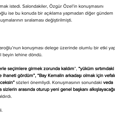
lmak istedi. Salondakiler, Özgür Özel’in konuşmasını 
oğlu ise bu konuda bir açıklama yapmadan diğer gündem 
şmalarının sıralaması değiştirilmişti.
roğlu’nun konuşması delege üzerinde olumlu bir etki yap
l beyin lehine döndü. 
lerle seçimlere girmek zorunda kaldım
”,
 “yüküm sırtımdaki
ve ihaneti gördüm”, “Bay Kemalin arkadaşı olmak için vefalı
ceksin” 
sözleri önemliydi. Konuşmasının sonundaki 
veda
da sizlerin arasında oturup yeni genel başkanı alkışlayacağ
dırdı. 
i.