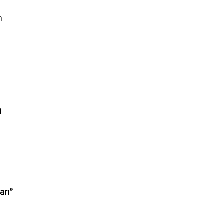
n 
 
arı” 
 